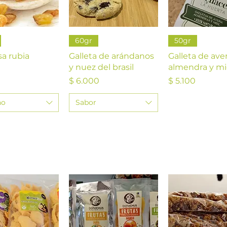
ista rápida
Vista rápida
Vista rápi
60gr
50gr
a rubia
Galleta de arándanos
Galleta de ave
y nuez del brasil
almendra y mi
Precio
Precio
$ 6.000
$ 5.100
ño
Sabor