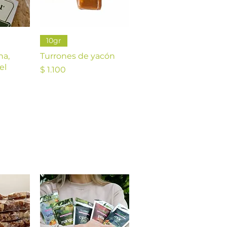
da
Vista rápida
10gr
na,
Turrones de yacón
el
Precio
$ 1.100