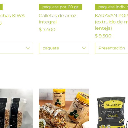
ista rápida
Vista rápida
Vista rápi
paquete por 60 gr
paquete indivi
chas KIWA
Galletas de arroz
KARAVAN PO
integral
(extruido de m
0
lenteja)
Precio
$ 7.400
Precio
$ 9.500
paquete
Presentación