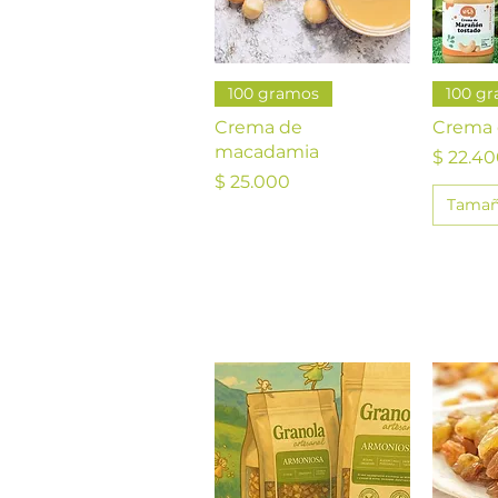
Vista rápida
V
100 gramos
100 g
Crema de
Crema 
macadamia
Precio
$ 22.4
Precio
$ 25.000
Tama