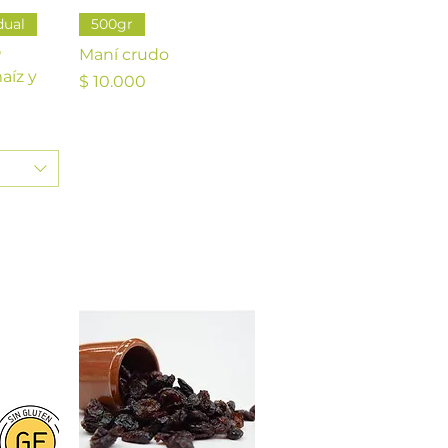
da
Vista rápida
dual
500gr
P
Maní crudo
aíz y
Precio
$ 10.000