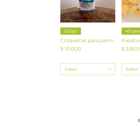
Vista rápida
V
200gr
45 gr
Croquetas para perro
Pasabo
Precio
Precio
$ 10.000
$ 3.800
Sabor
Sabor
E