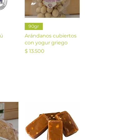
da
Vista rápida
90gr
gú
Arándanos cubiertos
con yogur griego
Precio
$ 13.500