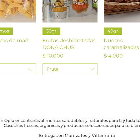
ista rápida
Vista rápida
Vista rápi
amos
50gr
40gr
cas de maíz
Frutas deshidratadas
Nueces
DOÑA CHUS
caramelizadas
Precio
Precio
$ 10.000
$ 4.000
Fruta
n Opla encontrarás alimentos saludables y naturales para ti y toda tu
Cosechas frescas, orgánicas y productos seleccionados para tu bien
Entregas en
Manizales y Villamaría