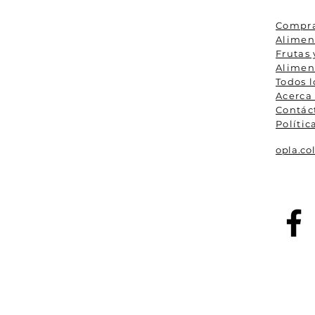
Compra
Alimen
Frutas
Alimen
Todos l
Acerca
Contác
Polític
opla.c