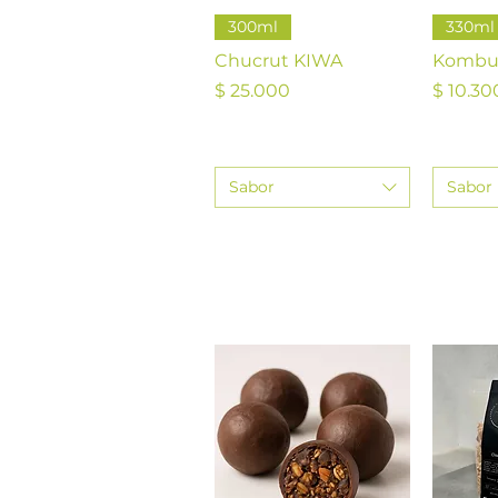
Vista rápida
V
300ml
330ml
Chucrut KIWA
Kombu
Precio
Precio
$ 25.000
$ 10.30
Sabor
Sabor