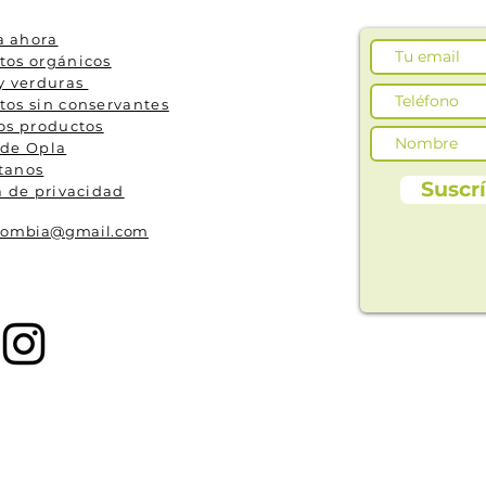
 ahora
tos orgánicos
 y verduras
tos sin conservantes
os productos
 de Opla
tanos
Suscr
a de privacidad
olombia@gmail.com