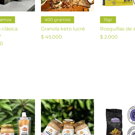
ista rápida
Vista rápida
Vista rápi
ramos
400 gramos
15gr
 clásica
Granola keto lucré
Rosquillas de 
O
Precio
Precio
$ 45.000
$ 2.000
00