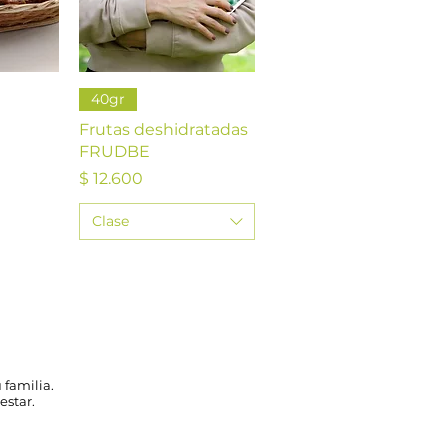
da
Vista rápida
40gr
Frutas deshidratadas
FRUDBE
Precio
$ 12.600
Clase
 familia.
estar.