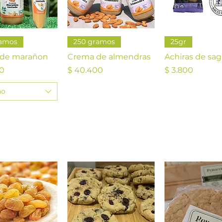
ista rápida
Vista rápida
Vista rápi
ramos
250 gramos
25gr
de marañon
Crema de almendras
Achiras de sa
Precio
Precio
00
$ 40.400
$ 3.800
ño