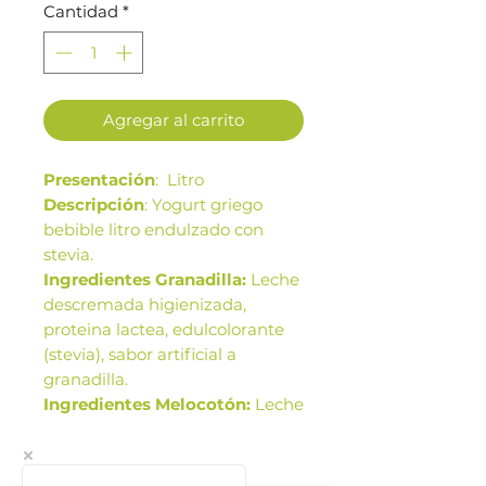
Cantidad
*
Agregar al carrito
Presentación
: Litro
Descripción
: Yogurt griego
bebible litro endulzado con
stevia.
Ingredientes Granadilla:
Leche
descremada higienizada,
proteina lactea, edulcolorante
(stevia), sabor artificial a
granadilla.
Ingredientes Melocotón:
Leche
descremada higienizada,
proteina lactea, edulcolorante
(stevia), sabor artificial a