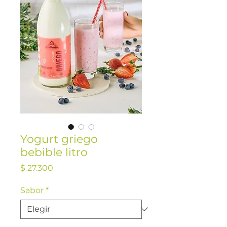
Yogurt griego
bebible litro
Precio
$ 27.300
Sabor
*