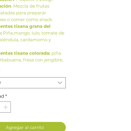
pción
: Mezcla de frutas
ratadas para preparar
ones o comer como snack.
ientes tisana grana del
:
Piña,mango, lulo, tomate de
 caléndula, cardamomo y
ientes tisana colorada:
piña
rbabuena, fresa con jengibre,
 flor de jamaica.
*
cios:
Estimula la digestión.
r
ágenes de este producto son
rencia. Los tamaños,
ad
*
ación y colores de la imagen
 variar según cosechas o
ción.
Agregar al carrito