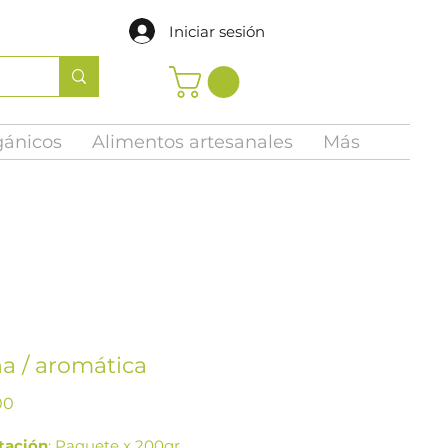
Iniciar sesión
gánicos
Alimentos artesanales
Más
na / aromática
Precio
00
tación
: Paquete x 200gr.