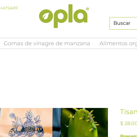
HATSAPP
Gomas de vinagre de manzana
Alimentos or
Tisa
$ 28.0
Presen