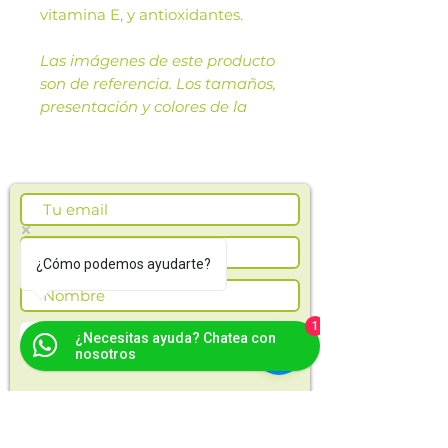
vitamina E, y antioxidantes.
Las imágenes de este producto
son de referencia. Los tamaños,
presentación y colores de la
imagen pueden variar según
cosechas o producción.
¿Cómo podemos ayudarte?
1
Suscríbete ahora
¿Necesitas ayuda? Chatea con
nosotros