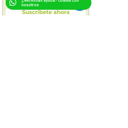
¿Necesitas ayuda? Chatea con
nosotros
Suscríbete ahora
En Opla encontrarás alimentos saludables
y naturales para ti y toda tu familia.
Cosechas frescas, orgánicas y productos
seleccionados para tu bienestar.
Entregas en
opla.colombia@gmail.com
Manizales y Villamaría
Compra ahora
Alimentos orgánicos
Frutas y verduras
Alimentos sin conservantes
Todos los productos
Acerca de Opla