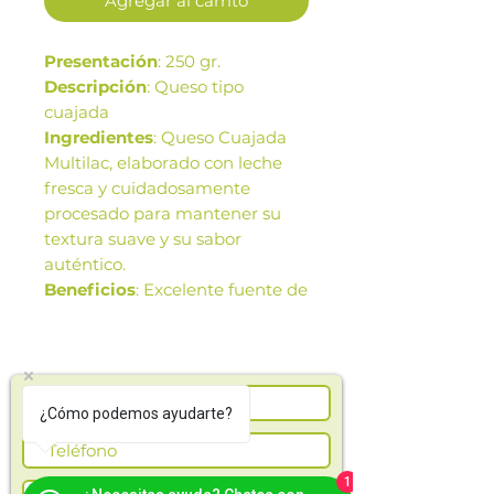
Agregar al carrito
Presentación
: 250 gr.
Descripción
: Queso tipo
cuajada
Ingredientes
: Queso Cuajada
Multilac, elaborado con leche
fresca y cuidadosamente
procesado para mantener su
textura suave y su sabor
auténtico.
Beneficios
: Excelente fuente de
proteína, calcio y bajo en
calorías.
Las imágenes de este producto
¿Cómo podemos ayudarte?
son de referencia. Los tamaños,
presentación y colores de la
imagen pueden variar según
1
cosechas o producción.