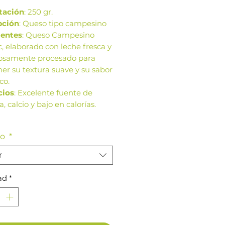
tación
: 250 gr.
pción
: Queso tipo campesino
ientes
: Queso Campesino
c, elaborado con leche fresca y
osamente procesado para
r su textura suave y su sabor
co.
cios
: Excelente fuente de
a, calcio y bajo en calorías.
ágenes de este producto son
ño
*
rencia. Los tamaños,
ación y colores de la imagen
r
 variar según cosechas o
ción.
ad
*