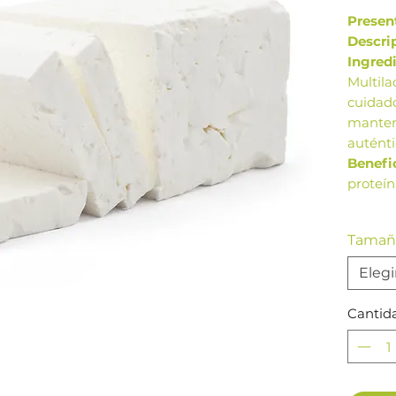
Presen
Descri
Ingred
Multila
cuidad
mantene
auténti
Benefi
proteín
Las im
Tama
de refe
present
Elegi
pueden
produc
Cantid