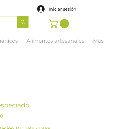
Iniciar sesión
gánicos
Alimentos artesanales
Más
especiado
Precio
00
tación
: Paquete x 140gr.