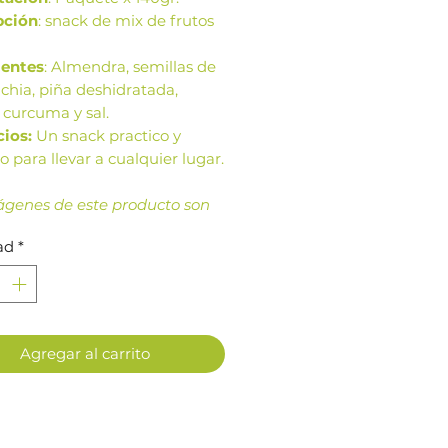
pción
: snack de mix de frutos
ientes
: Almendra, semillas de
, chia, piña deshidratada,
 curcuma y sal.
cios:
Un snack practico y
so para llevar a cualquier lugar.
ágenes de este producto son
rencia. Los tamaños,
ad
*
ación y colores de la imagen
 variar según cosechas o
ción.
Agregar al carrito