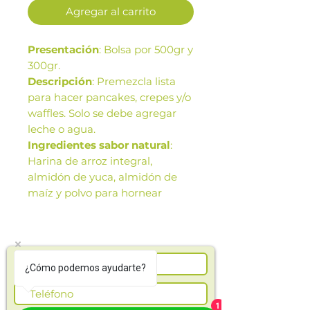
Agregar al carrito
Presentación
: Bolsa por 500gr y
300gr.
Descripción
: Premezcla lista
para hacer pancakes, crepes y/o
waffles. Solo se debe agregar
leche o agua.
Ingredientes sabor natural
:
Harina de arroz integral,
almidón de yuca, almidón de
maíz y polvo para hornear
(pirofosfato ácido de sodio,
bicarbonato de sodio, harina de
cereales (harina de arroz y/o
almidón de maíz) y fosfato
¿Cómo podemos ayudarte?
monocálcico) (leudante).
Ingredientes sabor a
arándanos:
Harina de arroz
1