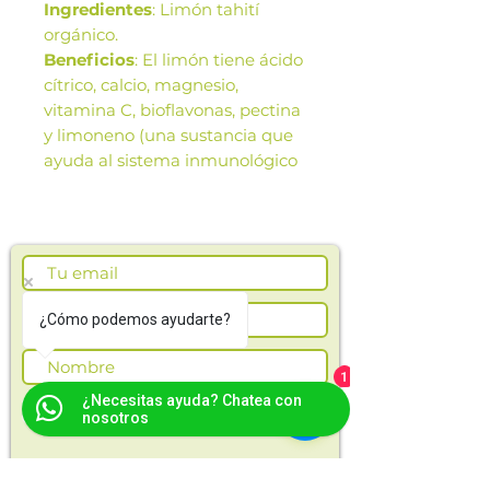
Ingredientes
: Limón tahití
orgánico.
Beneficios
: El limón tiene ácido
cítrico, calcio, magnesio,
vitamina C, bioflavonas, pectina
y limoneno (una sustancia que
ayuda al sistema inmunológico
y combate las infecciones).
Las imágenes de este producto
son de referencia. Los tamaños,
presentación y colores de la
imagen pueden variar según
¿Cómo podemos ayudarte?
cosechas o producción.
1
¿Necesitas ayuda? Chatea con
Suscríbete ahora
nosotros