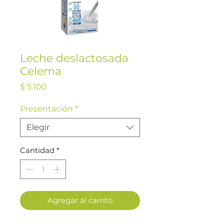
Leche deslactosada
Celema
Precio
$ 5.100
Presentación
*
Elegir
Cantidad
*
Agregar al carrito