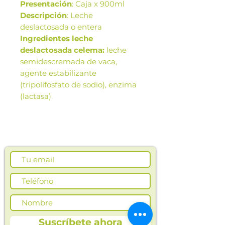
Presentación
: Caja x 900ml
Descripción
: Leche
deslactosada o entera
Ingredientes leche
deslactosada celema:
leche
semidescremada de vaca,
agente estabilizante
(tripolifosfato de sodio), enzima
(lactasa).
Beneficios
: leche ultra alta
temperatura UAT (UHT),
semidescremada, deslactosada,
larga vida, naturalmente con
calcio.
Las imágenes de este producto
son de referencia. Los tamaños,
presentación y colores de la
Suscríbete ahora
imagen pueden variar según