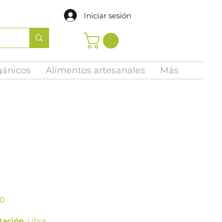
Iniciar sesión
gánicos
Alimentos artesanales
Más
Precio
00
tación
: Libra.