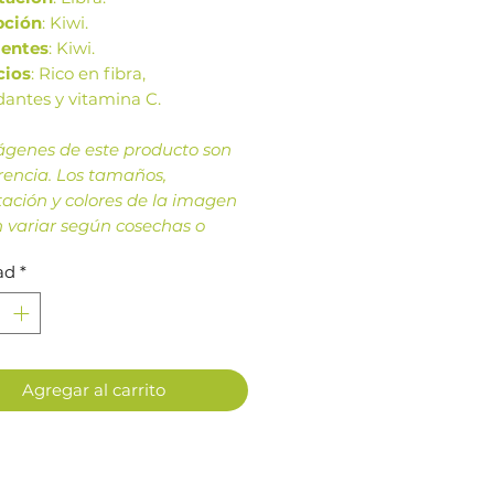
pción
: Kiwi.
ientes
: Kiwi.
cios
: Rico en fibra,
dantes y vitamina C.
ágenes de este producto son
rencia. Los tamaños,
ación y colores de la imagen
 variar según cosechas o
ción.
ad
*
Agregar al carrito