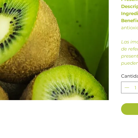
Descri
Ingred
Benefi
antioxi
Las im
de refe
present
pueden
produc
Cantid