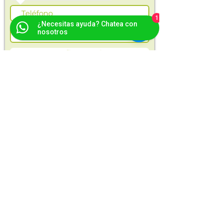
1
¿Necesitas ayuda? Chatea con
nosotros
Suscríbete ahora
En Opla encontrarás alimentos saludables
y naturales para ti y toda tu familia.
Cosechas frescas, orgánicas y productos
seleccionados para tu bienestar.
Entregas en
opla.colombia@gmail.com
Manizales y Villamaría
Compra ahora
Alimentos orgánicos
Frutas y verduras