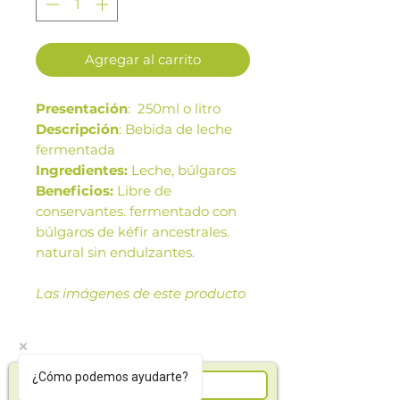
Agregar al carrito
Presentación
: 250ml o litro
Descripción
: Bebida de leche
fermentada
Ingredientes:
Leche, búlgaros
Beneficios:
Libre de
conservantes. fermentado con
búlgaros de kéfir ancestrales.
natural sin endulzantes.
Las imágenes de este producto
son de referencia. Los tamaños,
presentación y colores de la
imagen pueden variar según
cosechas o producción.
¿Cómo podemos ayudarte?