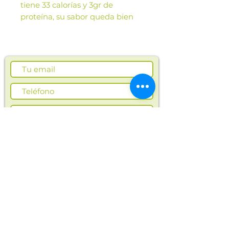
tiene 33 calorías y 3gr de
proteína, su sabor queda bien
en batidos, smoothies,
ensaladas y otras preparaciones.
Sabor versátil.
Las imágenes de este producto
son de referencia. Los tamaños,
presentación y colores de la
imagen pueden variar según
cosechas o producción.
Suscríbete ahora
En Opla encontrarás alimentos saludables
y naturales para ti y toda tu familia.