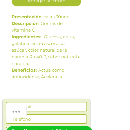
Agregar al carrito
Presentación
: caja x30und
Descripción
: Gomas de
vitamina C
Ingredientes:
Glucosa, agua,
gelatina, acido ascórbico,
azúcar, color natural de la
naranja Ra 40-3, sabor natural a
naranja.
Beneficios:
Actúa como
antioxidante, Acelera la
producción de colágeno,
Refuerza el sistema
inmunológico, Fortalece el
sistema cardiovascular,
Contribuye a la generación de
energia activa.