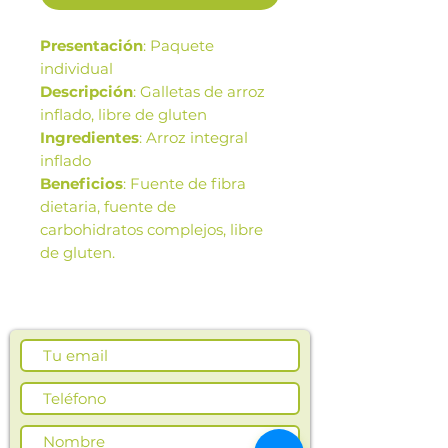
Presentación
: Paquete
individual
Descripción
: Galletas de arroz
inflado, libre de gluten
Ingredientes
: Arroz integral
inflado
Beneficios
: Fuente de fibra
dietaria, fuente de
carbohidratos complejos, libre
de gluten.
Las imágenes de este producto
son de referencia. Los tamaños,
presentación y colores de la
imagen pueden variar según
cosechas o producción.