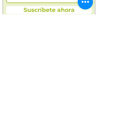
Suscríbete ahora
En Opla encontrarás alimentos saludables
y naturales para ti y toda tu familia.
Cosechas frescas, orgánicas y productos
seleccionados para tu bienestar.
Entregas en
opla.colombia@gmail.com
Manizales y Villamaría
Compra ahora
Alimentos orgánicos
Frutas y verduras
Alimentos sin conservantes
Todos los productos
Acerca de Opla