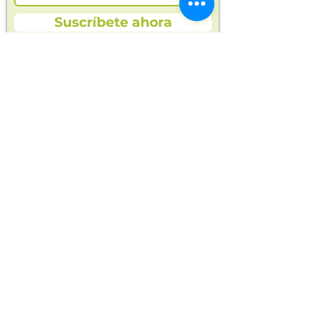
Suscríbete ahora
Las imágenes de este producto
son de referencia. Los tamaños,
presentación y colores de la
imagen pueden variar según
cosechas o producción.
En Opla encontrarás alimentos saludables
y naturales para ti y toda tu familia.
Cosechas frescas, orgánicas y productos
seleccionados para tu bienestar.
Entregas en
opla.colombia@gmail.com
Manizales y Villamaría
Compra ahora
Alimentos orgánicos
Frutas y verduras
Alimentos sin conservantes
Todos los productos
Acerca de Opla