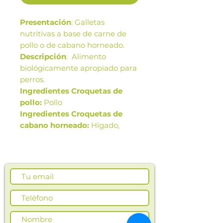
Presentación
: Galletas
nutritivas a base de carne de
pollo o de cabano horneado.
Descripción
: Alimento
biológicamente apropiado para
perros.
Ingredientes Croquetas de
pollo:
Pollo
Ingredientes Croquetas de
cabano horneado:
Hígado,
avena y zanahoria
Beneficios:
Grasas saturadas
que mejoran el pelaje y la piel.
Contiene alto porcentaje
protéico. Mejora la condición
músculo-esquelética.
Sin conservantes, ni colorantes y
Delicioso!