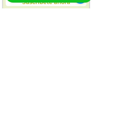
Suscríbete ahora
En Opla encontrarás alimentos saludables
y naturales para ti y toda tu familia.
Cosechas frescas, orgánicas y productos
seleccionados para tu bienestar.
Entregas en
opla.colombia@gmail.com
Manizales y Villamaría
Compra ahora
Alimentos orgánicos
Frutas y verduras
Alimentos sin conservantes
Todos los productos
Acerca de Opla
Contáctanos