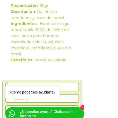
Presentación
: 60gr
Descripción
: Galleta de
arándanos y nuez del brasil
Ingredientes:
Harina de trigo,
mantequilla 100% de leche de
vaca, polvo para hornear,
esencia de vainilla, sal, miel,
chocolate, arándanos, nuez del
brasil.
Beneficios:
Snack saludable
Las imágenes de este producto
son de referencia. Los tamaños,
presentación y colores de la
imagen pueden variar según
¿Cómo podemos ayudarte?
cosechas o producción.
1
¿Necesitas ayuda? Chatea con
nosotros