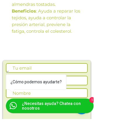
almendras tostadas.
Beneficios
: Ayuda a reparar los
tejidos, ayuda a controlar la
presión arterial, previene la
fatiga, controla el colesterol.
Las imágenes de este producto
son de referencia. Los tamaños,
presentación y colores de la
imagen pueden variar según
cosechas o producción.
¿Cómo podemos ayudarte?
1
Suscríbete ahora
¿Necesitas ayuda? Chatea con
nosotros