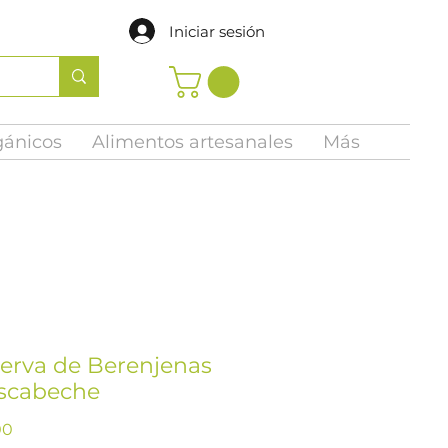
Iniciar sesión
gánicos
Alimentos artesanales
Más
erva de Berenjenas
scabeche
Precio
00