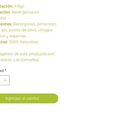
tación
: 415gr
pción
: Berenjenas en
che
ientes
: Berenjenas, pimenton,
 ajo, aceite de oliva, vinagre
co y especias.
cios
: 100% naturales
ágenes de este producto son
rencia. Los tamaños,
ación y colores de la imagen
ad
*
 variar según cosechas o
ción.
Agregar al carrito