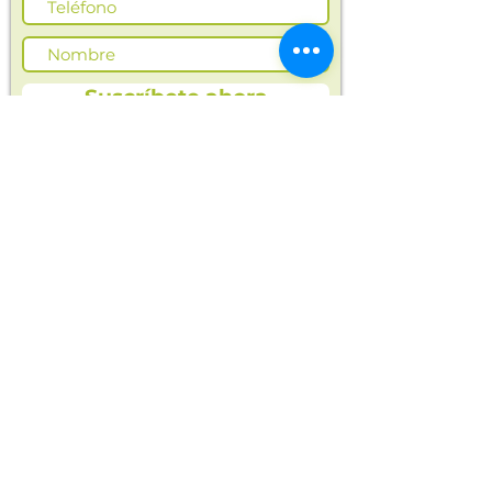
Suscríbete ahora
En Opla encontrarás alimentos saludables
y naturales para ti y toda tu familia.
Cosechas frescas, orgánicas y productos
seleccionados para tu bienestar.
Entregas en
opla.colombia@gmail.com
Manizales y Villamaría
Compra ahora
Alimentos orgánicos
Frutas y verduras
Alimentos sin conservantes