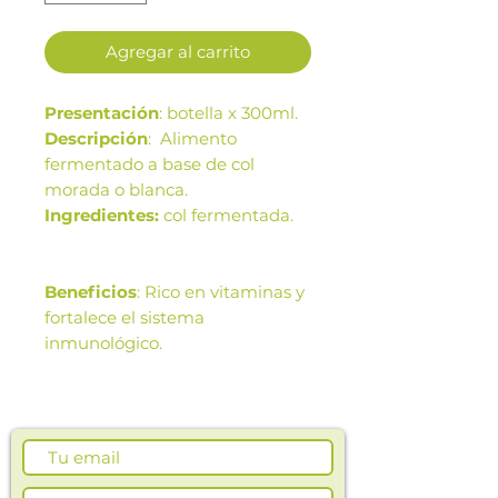
Agregar al carrito
Presentación
: botella x 300ml.
Descripción
: Alimento
fermentado a base de col
morada o blanca.
Ingredientes:
col fermentada.
Beneficios
: Rico en vitaminas y
fortalece el sistema
inmunológico.
Las imágenes de este producto
son de referencia. Los tamaños,
presentación y colores de la
imagen pueden variar según
cosechas o producción.