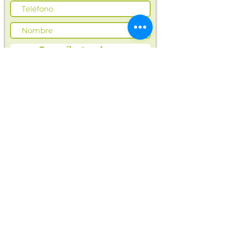
Las imágenes de este producto
son de referencia. Los tamaños,
presentación y colores de la
imagen pueden variar según
Suscríbete ahora
cosechas o producción.
En Opla encontrarás alimentos saludables
y naturales para ti y toda tu familia.
Cosechas frescas, orgánicas y productos
seleccionados para tu bienestar.
Entregas en
opla.colombia@gmail.com
Manizales y Villamaría
Compra ahora
Alimentos orgánicos
Frutas y verduras