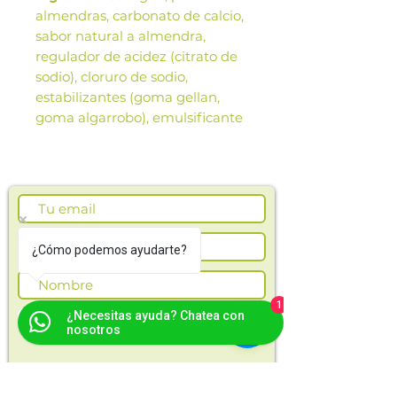
almendras, carbonato de calcio,
sabor natural a almendra,
regulador de acidez (citrato de
sodio), cloruro de sodio,
estabilizantes (goma gellan,
goma algarrobo), emulsificante
(lecitina de canola), premezcla
emulsificantes (lecitina de
canola), premezcla vitamínica
(A, D, E).
Beneficios
: Bebida no láctea,
puede ayudar a prevenir
¿Cómo podemos ayudarte?
enfermedades cardiacas.
Las imágenes de este producto
1
¿Necesitas ayuda? Chatea con
Suscríbete ahora
son de referencia. Los tamaños,
nosotros
presentación y colores de la
imagen pueden variar según
cosechas o producción.