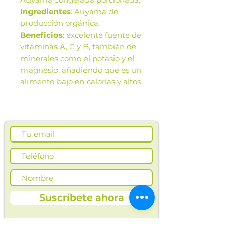
Ingredientes
: Auyama de
producción orgánica.
Beneficios
: excelente fuente de
vitaminas A, C y B, también de
minerales como el potasio y el
magnesio, añadiendo que es un
alimento bajo en calorías y altos
niveles de fibra
Las imágenes de este producto
son de referencia. Los tamaños,
presentación y colores de la
imagen pueden variar según
cosechas o producción.
Suscríbete ahora