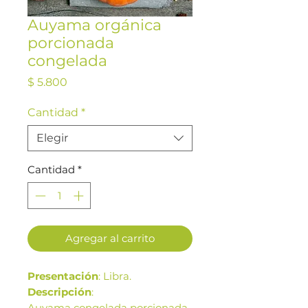
Auyama orgánica
porcionada
congelada
Precio
$ 5.800
Cantidad
*
Elegir
Cantidad
*
Agregar al carrito
Presentación
: Libra.
Descripción
:
Auyama congelada porcionada.