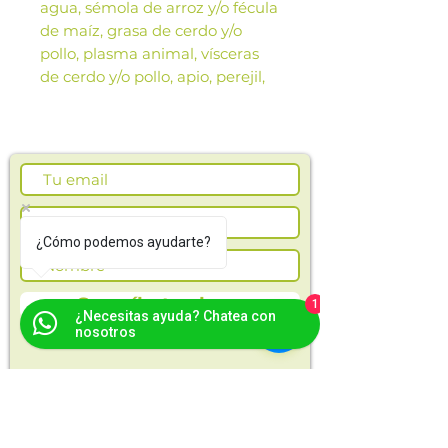
agua, sémola de arroz y/o fécula
de maíz, grasa de cerdo y/o
pollo, plasma animal, vísceras
de cerdo y/o pollo, apio, perejil,
pepino, semilla de lino, y
premezcla de vitaminas y
minerales (calcio, hierro, fósforo,
magnesio, vitaminas A,D,E,
cobre, zinc).
Beneficios:
¿Cómo podemos ayudarte?
Las imágenes de este producto
son de referencia. Los tamaños,
Suscríbete ahora
presentación y colores de la
1
¿Necesitas ayuda? Chatea con
imagen pueden variar según
nosotros
cosechas o producción.