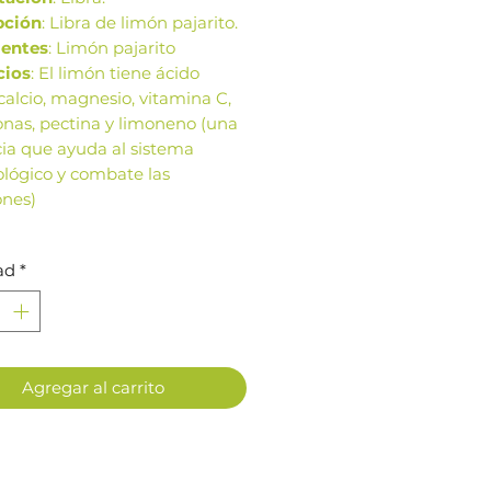
pción
: Libra de limón pajarito.
ientes
: Limón pajarito
cios
: El limón tiene ácido
, calcio, magnesio, vitamina C,
onas, pectina y limoneno (una
ia que ayuda al sistema
lógico y combate las
ones)
ágenes de este producto son
ad
*
rencia. Los tamaños,
ación y colores de la imagen
 variar según cosechas o
ción.
Agregar al carrito