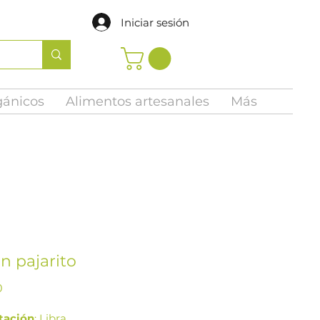
Iniciar sesión
gánicos
Alimentos artesanales
Más
n pajarito
Precio
0
tación
: Libra.