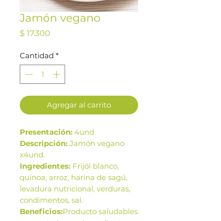
Jamón vegano
Precio
$ 17.300
Cantidad
*
Agregar al carrito
Presentación:
4und
Descripción:
Jamón vegano
x4und.
Ingredientes:
Frijól blanco,
quinoa, arroz, harina de sagú,
levadura nutricional, verduras,
condimentos, sal.
Beneficios:
Producto saludables