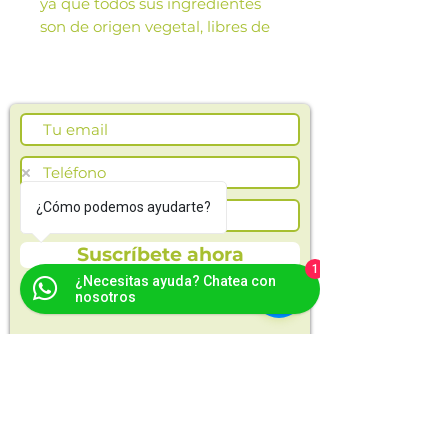
ya que todos sus ingredientes
son de origen vegetal, libres de
conservantes y grasas
saturadas.
Las imágenes de este producto
son de referencia. Los tamaños,
presentación y colores de la
imagen pueden variar según
¿Cómo podemos ayudarte?
cosechas o producción.
Suscríbete ahora
1
¿Necesitas ayuda? Chatea con
nosotros
En Opla encontrarás alimentos saludables
y naturales para ti y toda tu familia.